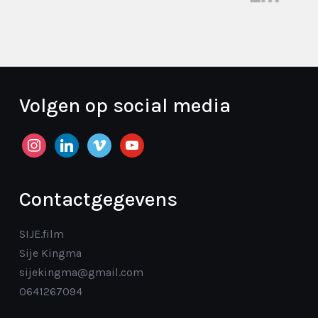
Volgen op social media
instagram
linkedin
vimeo
youtube
Contactgegevens
SIJE.film
Sije Kingma
sijekingma@gmail.com
0641267094