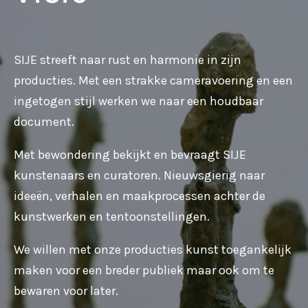
SIJE streeft naar rust en harmonie in zijn
producties. Met een strakke cameravoering en een
ingetogen stijl werken we naar een houdbaar
document.
Met bewondering bekijkt en bevraagt SIJE
kunstenaars en curatoren. Nieuwsgierig naar
ideeën, verhalen en maakprocessen achter de
kunstwerken en tentoonstellingen.
We willen met onze producties kunst toegankelijk
maken voor een breder publiek maar ook om te
bewaren voor later.