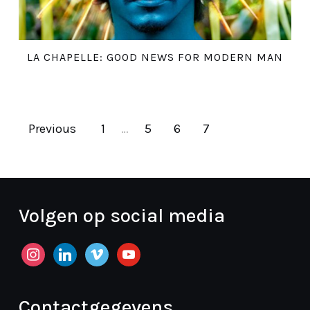
LA CHAPELLE: GOOD NEWS FOR MODERN MAN
Previous
1
…
5
6
7
Volgen op social media
instagram
linkedin
vimeo
youtube
Contactgegevens