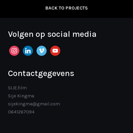
BACK TO PROJECTS
Volgen op social media
instagram
linkedin
vimeo
youtube
Contactgegevens
SIJE.film
Sije Kingma
sijekingma@gmail.com
0641267094