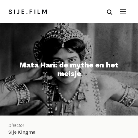
SIJE.FILM
Mata Hari: de mythe en het
meisje
Director
Sije Kingma