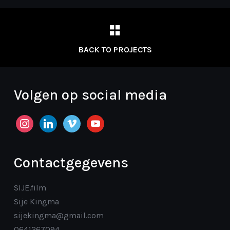
BACK TO PROJECTS
Volgen op social media
instagram
linkedin
vimeo
youtube
Contactgegevens
SIJE.film
Sije Kingma
sijekingma@gmail.com
0641267094